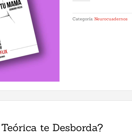
$ 4
Modelo
Freud
Categoría:
Neurocuadernos
cantidad
Teórica te Desborda?