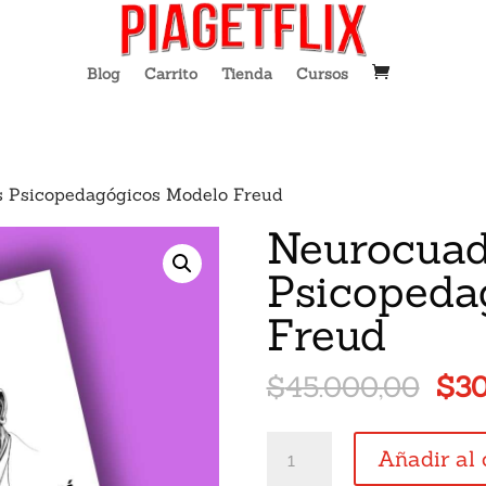
Blog
Carrito
Tienda
Cursos
s Psicopedagógicos Modelo Freud
Neurocuad
Psicopeda
Freud
El
$
45.000,00
$
30
pre
ori
Neurocuadernos
Añadir al 
era:
Psicopedagógicos